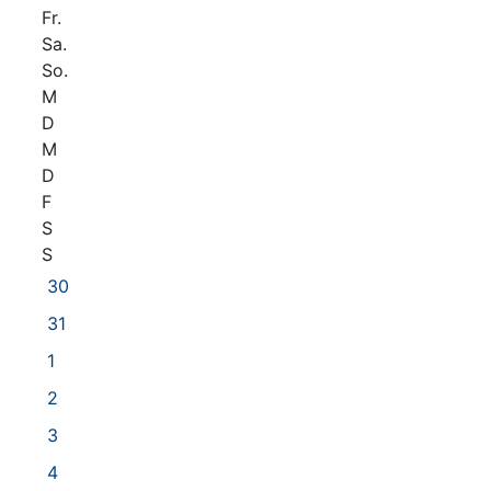
Fr.
Sa.
So.
M
D
M
D
F
S
S
30
31
1
2
3
4