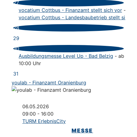
27
vocatium Cottbus - Finanzamt stellt sich vor
- ab 
vocatium Cottbus - Landesbaubetrieb stellt sich v
28
29
30
Ausbildungsmesse Level Up - Bad Belzig
- ab
10:00 Uhr
31
youlab - Finanzamt Oranienburg
06.05.2026
09:00 - 16:00
TURM ErlebnisCity
MESSE