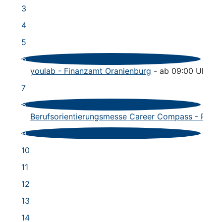
3
4
5
6
youlab - Finanzamt Oranienburg
- ab 09:00 Uhr
7
8
Berufsorientierungsmesse Career Compass - Pete
9
10
11
12
13
14