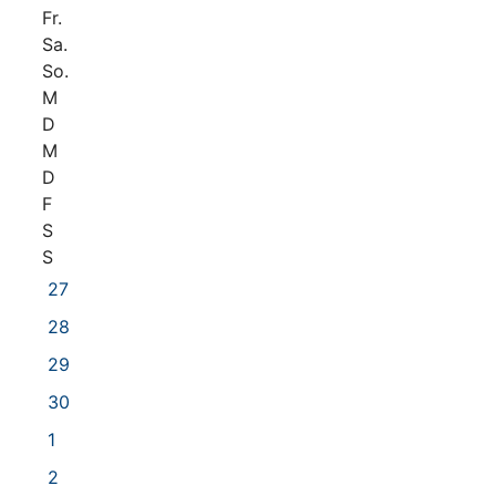
Fr.
Sa.
So.
M
D
M
D
F
S
S
27
28
29
30
1
2