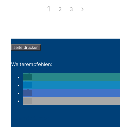
1
2
3
seite drucken
Weiterempfehlen:
Veranstaltungen