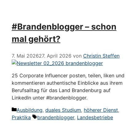
#Brandenblogger – schon
mal gehört?
7. Mai 2026
27. April 2026
von
Christin Steffen
25 Corporate Influencer posten, teilen, liken und
kommentieren authentische Einblicke aus ihrem
Berufsalltag für das Land Brandenburg auf
LinkedIn unter #brandenblogger.
Kategorien
Ausbildung
,
duales Studium
,
höherer Dienst
,
Schlagwörter
Praktika
brandenblogger
,
Landesbetriebe