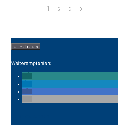
1
2
3
seite drucken
Weiterempfehlen:
Veranstaltungen