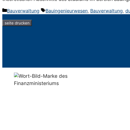
Kategorien
Schlagwörter
Bauverwaltung
Bauingenieurwesen
,
Bauverwaltung
,
d
seite drucken