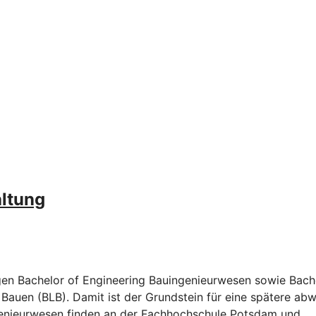
altung
gen Bachelor of Engineering Bauingenieurwesen sowie Bache
auen (BLB). Damit ist der Grundstein für eine spätere abwe
ngenieurwesen finden an der Fachhochschule Potsdam und 