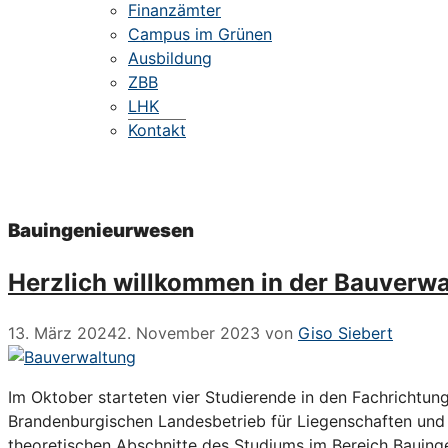
Finanzämter
Campus im Grünen
Ausbildung
ZBB
LHK
Kontakt
Bauingenieurwesen
Herzlich willkommen in der Bauverw
13. März 2024
2. November 2023
von
Giso Siebert
Im Oktober starteten vier Studierende in den Fachrichtun
Brandenburgischen Landesbetrieb für Liegenschaften und B
theoretischen Abschnitte des Studiums im Bereich Baui