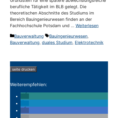
Grundstein für eine spätere abwechslungsreiche
berufliche Tätigkeit im BLB gelegt. Die
theoretischen Abschnitte des Studiums im
Bereich Bauingenieurwesen finden an der
Fachhochschule Potsdam und …
Weiterlesen
Kategorien
Schlagwörter
Bauverwaltung
Bauingenieurwesen
,
Bauverwaltung
,
duales Studium
,
Elektrotechnik
seite drucken
Weiterempfehlen: