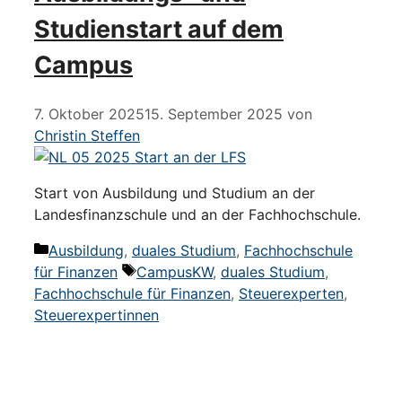
Studienstart auf dem
Campus
7. Oktober 2025
15. September 2025
von
Christin Steffen
Start von Ausbildung und Studium an der
Landesfinanzschule und an der Fachhochschule.
Kategorien
Ausbildung
,
duales Studium
,
Fachhochschule
Schlagwörter
für Finanzen
CampusKW
,
duales Studium
,
Fachhochschule für Finanzen
,
Steuerexperten
,
Steuerexpertinnen