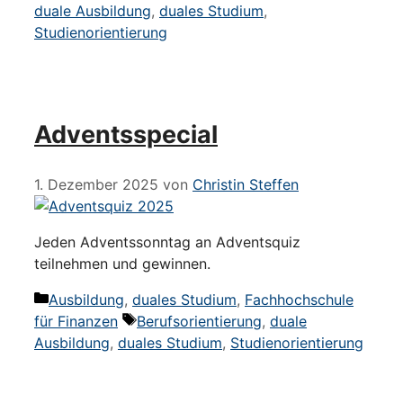
duale Ausbildung
,
duales Studium
,
Studienorientierung
Adventsspecial
1. Dezember 2025
von
Christin Steffen
Jeden Adventssonntag an Adventsquiz
teilnehmen und gewinnen.
Kategorien
Ausbildung
,
duales Studium
,
Fachhochschule
Schlagwörter
für Finanzen
Berufsorientierung
,
duale
Ausbildung
,
duales Studium
,
Studienorientierung