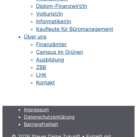
Diplom-Finanzwirt/in
Volljurist/in
Informatiker/in
Kaufleute für Büromanagement
Über uns
Finanzämter
Campus im Grünen
Ausbildung
ZBB
LHK
Kontakt
Impressum
Datenschutzerklärung
Barrierefreiheit
© 2026 Steuer Deine Zukunft
• Erstellt mit