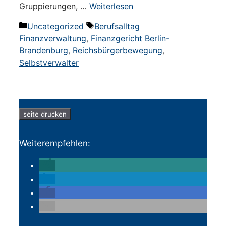
Gruppierungen, …
Weiterlesen
Kategorien
Schlagwörter
Uncategorized
Berufsalltag
Finanzverwaltung
,
Finanzgericht Berlin-
Brandenburg
,
Reichsbürgerbewegung
,
Selbstverwalter
seite drucken
Weiterempfehlen: